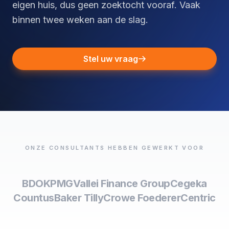
eigen huis, dus geen zoektocht vooraf. Vaak
binnen twee weken aan de slag.
Stel uw vraag
ONZE CONSULTANTS HEBBEN GEWERKT VOOR
BDO
KPMG
Vallei Finance Group
Cegeka
Countus
Baker Tilly
Crowe Foederer
Centric