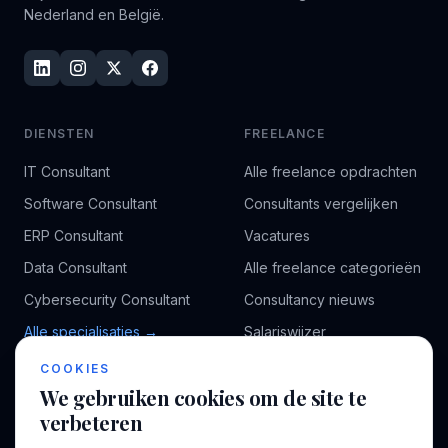
Nederland en België.
DIENSTEN
FREELANCE
IT Consultant
Alle freelance opdrachten
Software Consultant
Consultants vergelijken
ERP Consultant
Vacatures
Data Consultant
Alle freelance categorieën
Cybersecurity Consultant
Consultancy nieuws
Alle specialisaties →
Salariswijzer
Kennisbank
COOKIES
We gebruiken cookies om de site te
verbeteren
BEDRIJF
VOOR CONSULTANTS