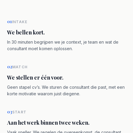
01
INTAKE
We bellen kort.
In 30 minuten begrijpen we je context, je team en wat de
consultant moet komen oplossen.
02
MATCH
We stellen er één voor.
Geen stapel cv’s. We sturen de consultant die past, met een
korte motivatie waarom juist diegene.
03
START
Aan het werk binnen twee weken.
Vaak sneller. We regelen de overeenkomst, de consultant