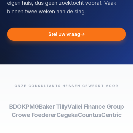
eigen huis, dus geen zoektocht vooraf. Vaak
binnen twee weken aan de slag.
Stel uw vraag
ONZE CONSULTANTS HEBBEN GEWERKT VOOR
BDO
KPMG
Baker Tilly
Vallei Finance Group
Crowe Foederer
Cegeka
Countus
Centric