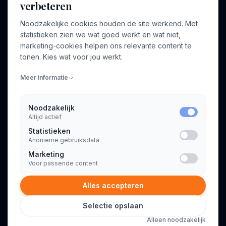
verbeteren
BEDRIJF
VOOR CONSULTANTS
Noodzakelijke cookies houden de site werkend. Met
Over ons
Profiel aanmaken
statistieken zien we wat goed werkt en wat niet,
Bedrijven
Inloggen
marketing-cookies helpen ons relevante content te
Voor opdrachtgevers
tonen. Kies wat voor jou werkt.
Blog
Meer informatie
Contact
Noodzakelijk
Altijd actief
INFORMATIE
Statistieken
Algemene voorwaarden
Anonieme gebruiksdata
Privacyverklaring
Marketing
Voor passende content
Alles accepteren
Selectie opslaan
© 2026 Consultant.nl. Alle rechten voorbehouden.
Alleen noodzakelijk