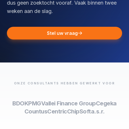
dus geen zoektocht vooraf. Vaak binnen twee
weken aan de slag.
Stel uw vraag
ONZE CONSULTANTS HEBBEN GEWERKT VOOR
BDO
KPMG
Vallei Finance Group
Cegeka
Countus
Centric
ChipSoft
a.s.r.