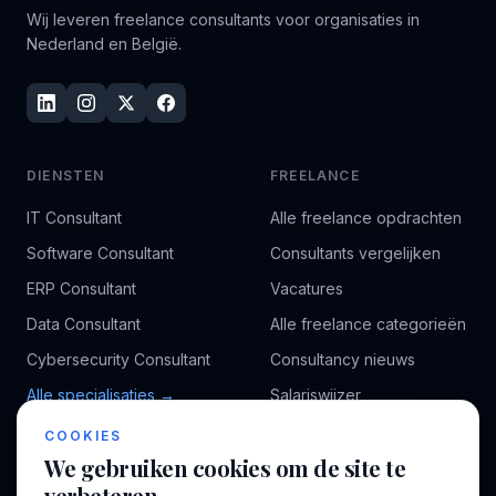
Wij leveren freelance consultants voor organisaties in
Nederland en België.
DIENSTEN
FREELANCE
IT Consultant
Alle freelance opdrachten
Software Consultant
Consultants vergelijken
ERP Consultant
Vacatures
Data Consultant
Alle freelance categorieën
Cybersecurity Consultant
Consultancy nieuws
Alle specialisaties →
Salariswijzer
Kennisbank
COOKIES
We gebruiken cookies om de site te
verbeteren
BEDRIJF
VOOR CONSULTANTS