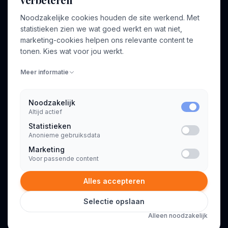
Noodzakelijke cookies houden de site werkend. Met
Over ons
Profiel aanmaken
statistieken zien we wat goed werkt en wat niet,
Bedrijven
Inloggen
marketing-cookies helpen ons relevante content te
Voor opdrachtgevers
tonen. Kies wat voor jou werkt.
Blog
Meer informatie
Contact
Noodzakelijk
Altijd actief
INFORMATIE
Statistieken
Algemene voorwaarden
Anonieme gebruiksdata
Privacyverklaring
Marketing
Voor passende content
Alles accepteren
Selectie opslaan
© 2026 Consultant.nl. Alle rechten voorbehouden.
Alleen noodzakelijk