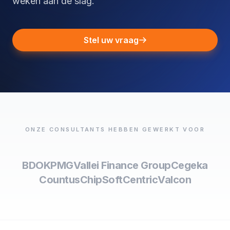
weken aan de slag.
Stel uw vraag
ONZE CONSULTANTS HEBBEN GEWERKT VOOR
BDO
KPMG
Vallei Finance Group
Cegeka
Countus
ChipSoft
Centric
Valcon