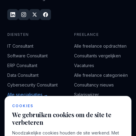
DIENSTEN
FREELANCE
IT Consultant
Alle freelance opdrachten
Software Consultant
Consultants vergelijken
ERP Consultant
Vacatures
Data Consultant
Alle freelance categorieën
Cybersecurity Consultant
Consultancy nieuws
Alle specialisaties →
Salariswijzer
Kennisbank
COOKIES
We gebruiken cookies om de site te
verbeteren
BEDRIJF
VOOR CONSULTANTS
Noodzakelijke cookies houden de site werkend. Met
Over ons
Profiel aanmaken