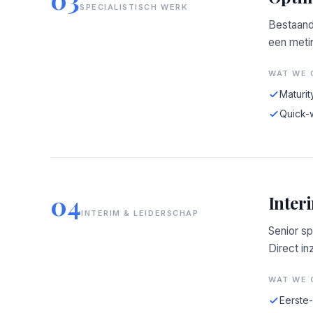
SPECIALISTISCH WERK
Bestaand
een meti
WAT WE 
Maturit
Quick-
04
Inter
INTERIM & LEIDERSCHAP
Senior sp
Direct in
WAT WE 
Eerste