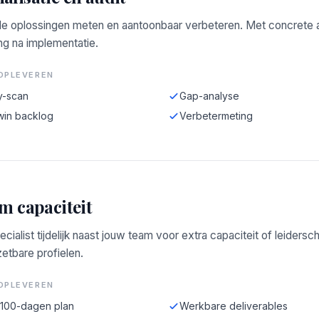
e oplossingen meten en aantoonbaar verbeteren. Met concrete a
ng na implementatie.
OPLEVEREN
y-scan
Gap-analyse
win backlog
Verbetermeting
im capaciteit
ecialist tijdelijk naast jouw team voor extra capaciteit of leidersc
zetbare profielen.
OPLEVEREN
-100-dagen plan
Werkbare deliverables