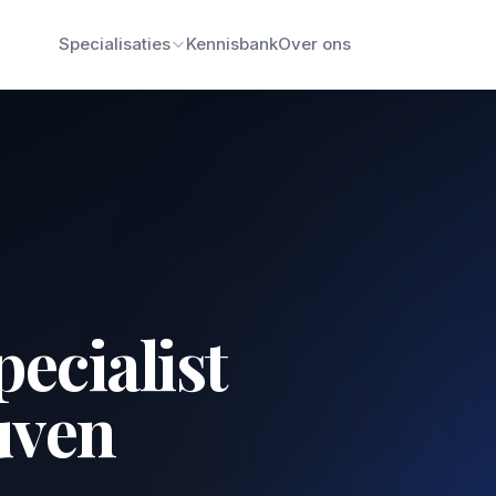
Specialisaties
Kennisbank
Over ons
pecialist
uven