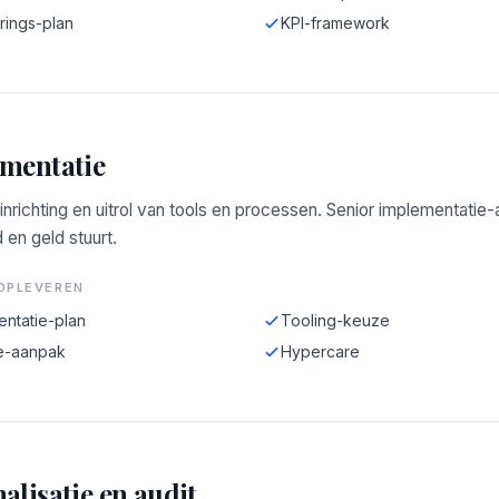
rings-plan
KPI-framework
mentatie
 inrichting en uitrol van tools en processen. Senior implementatie
d en geld stuurt.
OPLEVEREN
entatie-plan
Tooling-keuze
e-aanpak
Hypercare
alisatie en audit