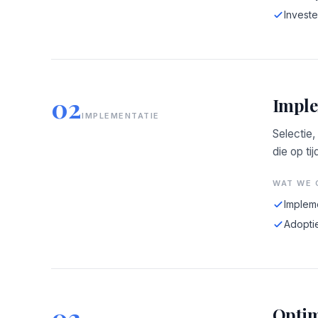
Investe
02
Imple
IMPLEMENTATIE
Selectie,
die op tij
WAT WE 
Implem
Adopti
03
Optim