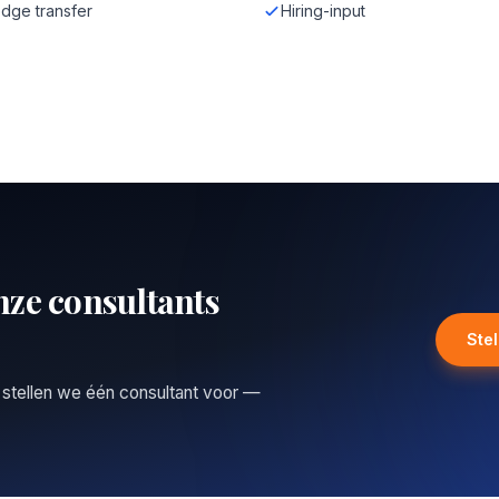
dge transfer
Hiring-input
nze consultants
Ste
 stellen we één consultant voor —