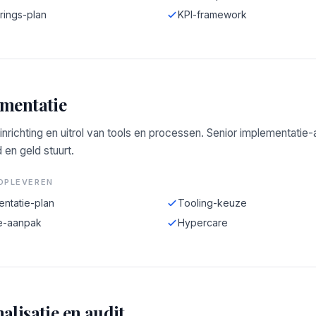
rings-plan
KPI-framework
mentatie
 inrichting en uitrol van tools en processen. Senior implementatie
d en geld stuurt.
OPLEVEREN
entatie-plan
Tooling-keuze
e-aanpak
Hypercare
alisatie en audit