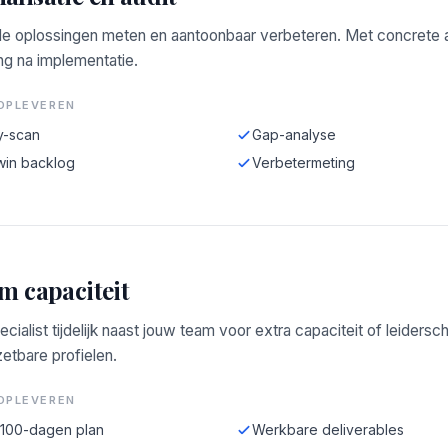
e oplossingen meten en aantoonbaar verbeteren. Met concrete a
ng na implementatie.
OPLEVEREN
y-scan
Gap-analyse
win backlog
Verbetermeting
im capaciteit
ecialist tijdelijk naast jouw team voor extra capaciteit of leidersc
zetbare profielen.
OPLEVEREN
-100-dagen plan
Werkbare deliverables