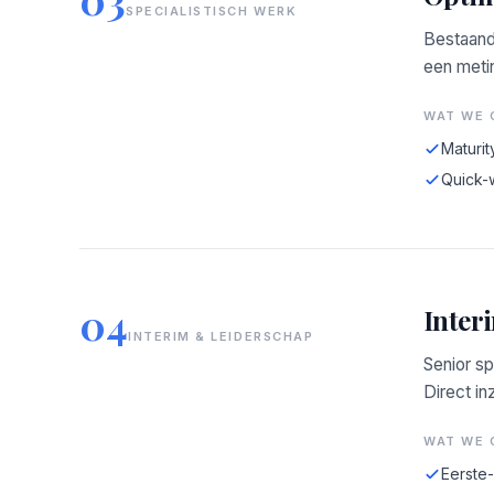
SPECIALISTISCH WERK
Bestaand
een meti
WAT WE 
Maturit
Quick-
04
Inter
INTERIM & LEIDERSCHAP
Senior sp
Direct in
WAT WE 
Eerste