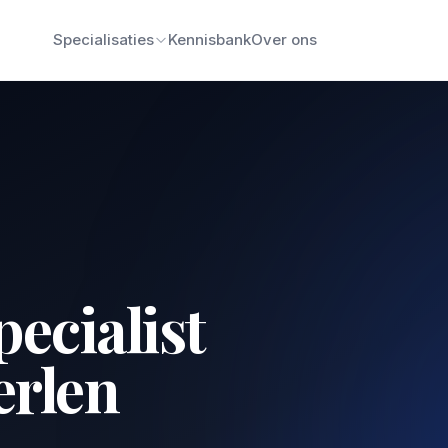
Specialisaties
Kennisbank
Over ons
pecialist
erlen