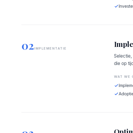
Investe
02
Imple
IMPLEMENTATIE
Selectie,
die op tij
WAT WE 
Implem
Adopti
03
Optim