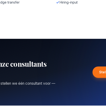
dge transfer
Hiring-input
nze consultants
Ste
 stellen we één consultant voor —