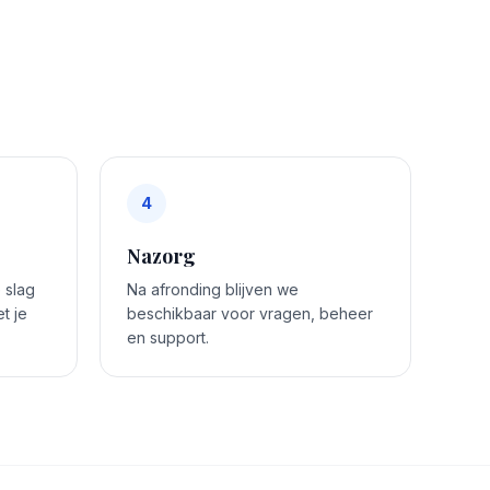
4
Nazorg
 slag
Na afronding blijven we
t je
beschikbaar voor vragen, beheer
en support.