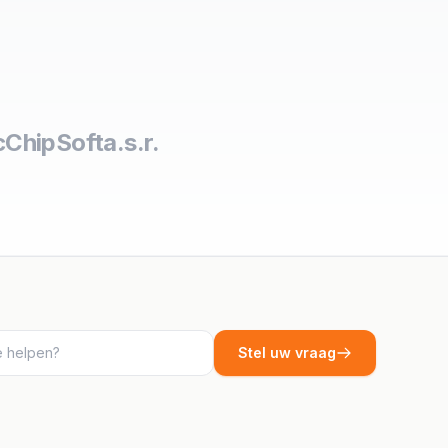
c
ChipSoft
a.s.r.
Stel uw vraag