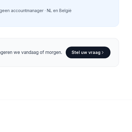
 geen accountmanager · NL en België
eageren we vandaag of morgen.
Stel uw vraag