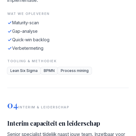
implementatie.
WAT WE OPLEVEREN
Maturity-scan
Gap-analyse
Quick-win backlog
Verbetermeting
TOOLING & METHODIEK
Lean Six Sigma
BPMN
Process mining
04
INTERIM & LEIDERSCHAP
Interim capaciteit en leiderschap
Senior specialist tijdelijk naast jouw team. Inzetbaar voor