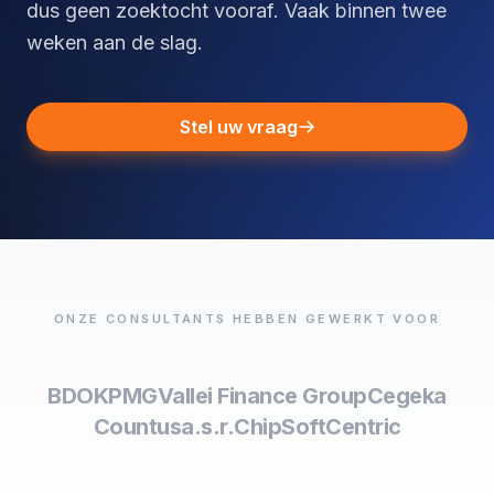
dus geen zoektocht vooraf. Vaak binnen twee
weken aan de slag.
Stel uw vraag
ONZE CONSULTANTS HEBBEN GEWERKT VOOR
BDO
KPMG
Vallei Finance Group
Cegeka
Countus
a.s.r.
ChipSoft
Centric