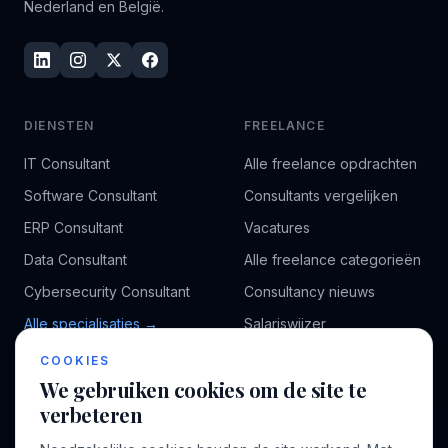
Nederland en België.
DIENSTEN
FREELANCE
IT Consultant
Alle freelance opdrachten
Software Consultant
Consultants vergelijken
ERP Consultant
Vacatures
Data Consultant
Alle freelance categorieën
Cybersecurity Consultant
Consultancy nieuws
Alle specialisaties →
Salariswijzer
Kennisbank
COOKIES
We gebruiken cookies om de site te
verbeteren
BEDRIJF
VOOR CONSULTANTS