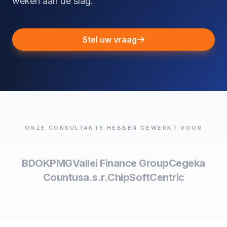
weken aan de slag.
Stel uw vraag
ONZE CONSULTANTS HEBBEN GEWERKT VOOR
BDO
KPMG
Vallei Finance Group
Cegeka
Countus
a.s.r.
ChipSoft
Centric