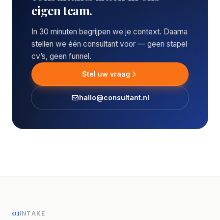
eigen team.
In 30 minuten begrijpen we je context. Daarna
stellen we één consultant voor — geen stapel
cv’s, geen funnel.
Stel uw vraag
hallo@consultant.nl
01
INTAKE