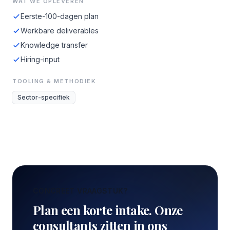
WAT WE OPLEVEREN
Eerste-100-dagen plan
Werkbare deliverables
Knowledge transfer
Hiring-input
TOOLING & METHODIEK
Sector-specifiek
CONCREET VRAAGSTUK?
Plan een korte intake. Onze
consultants zitten in ons