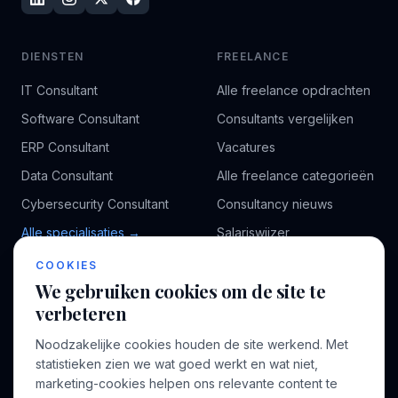
DIENSTEN
FREELANCE
IT Consultant
Alle freelance opdrachten
Software Consultant
Consultants vergelijken
ERP Consultant
Vacatures
Data Consultant
Alle freelance categorieën
Cybersecurity Consultant
Consultancy nieuws
Alle specialisaties →
Salariswijzer
Kennisbank
COOKIES
We gebruiken cookies om de site te
verbeteren
BEDRIJF
VOOR CONSULTANTS
Noodzakelijke cookies houden de site werkend. Met
Over ons
Profiel aanmaken
statistieken zien we wat goed werkt en wat niet,
Bedrijven
Inloggen
marketing-cookies helpen ons relevante content te