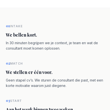
01
INTAKE
We bellen kort.
In 30 minuten begrijpen we je context, je team en wat de
consultant moet komen oplossen.
02
MATCH
We stellen er één voor.
Geen stapel cv’s. We sturen de consultant die past, met een
korte motivatie waarom juist diegene.
03
START
Aan het werk binnen twee weken.