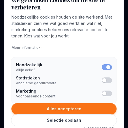
verbeteren
BEDRIJF
VOOR CONSULTANTS
Noodzakelijke cookies houden de site werkend. Met
Over ons
Profiel aanmaken
statistieken zien we wat goed werkt en wat niet,
Bedrijven
Inloggen
marketing-cookies helpen ons relevante content te
Voor opdrachtgevers
tonen. Kies wat voor jou werkt.
Blog
Meer informatie
Contact
Noodzakelijk
Altijd actief
INFORMATIE
Statistieken
Algemene voorwaarden
Anonieme gebruiksdata
Privacyverklaring
Marketing
Voor passende content
Alles accepteren
Selectie opslaan
© 2026 Consultant.nl. Alle rechten voorbehouden.