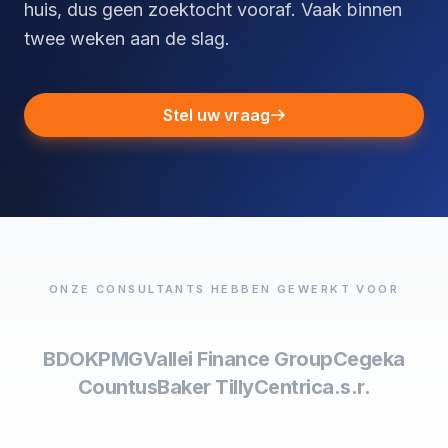
huis, dus geen zoektocht vooraf. Vaak binnen
twee weken aan de slag.
Stel uw vraag
ONZE CONSULTANTS HEBBEN GEWERKT VOOR
BDO
KPMG
Vallei Finance Group
Cegeka
Countus
Baker Tilly
Centric
a.s.r.