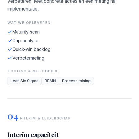
verbeteren. Met concrete acties en een meting na
implementatie.
WAT WE OPLEVEREN
Maturity-scan
Gap-analyse
Quick-win backlog
Verbetermeting
TOOLING & METHODIEK
Lean Six Sigma
BPMN
Process mining
04
INTERIM & LEIDERSCHAP
Interim capaciteit