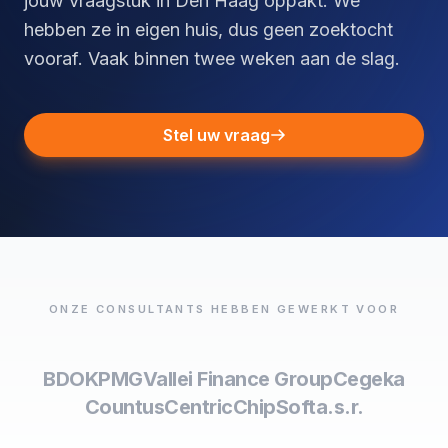
jouw vraagstuk in Den Haag oppakt. We
hebben ze in eigen huis, dus geen zoektocht
vooraf. Vaak binnen twee weken aan de slag.
Stel uw vraag
ONZE CONSULTANTS HEBBEN GEWERKT VOOR
BDO
KPMG
Vallei Finance Group
Cegeka
Countus
Centric
ChipSoft
a.s.r.