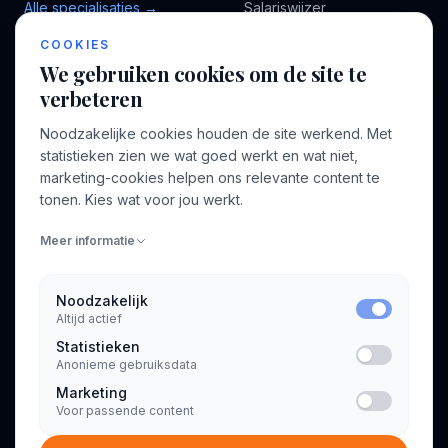
Alle specialisaties →
Salariswijzer
Kennisbank
COOKIES
We gebruiken cookies om de site te
verbeteren
BEDRIJF
VOOR CONSULTANTS
Noodzakelijke cookies houden de site werkend. Met
Over ons
Profiel aanmaken
statistieken zien we wat goed werkt en wat niet,
Bedrijven
Inloggen
marketing-cookies helpen ons relevante content te
Voor opdrachtgevers
tonen. Kies wat voor jou werkt.
Blog
Meer informatie
Contact
Noodzakelijk
Altijd actief
INFORMATIE
Statistieken
Algemene voorwaarden
Anonieme gebruiksdata
Privacyverklaring
Marketing
Voor passende content