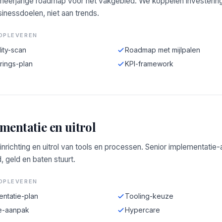
 meerjarige roadmap voor het vakgebied. We koppelen investerin
inessdoelen, niet aan trends.
OPLEVEREN
ity-scan
Roadmap met mijlpalen
rings-plan
KPI-framework
mentatie en uitrol
 inrichting en uitrol van tools en processen. Senior implementatie
d, geld en baten stuurt.
OPLEVEREN
entatie-plan
Tooling-keuze
e-aanpak
Hypercare