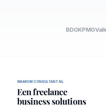
BDO
KPMG
Vall
WAAROM CONSULTANT.NL
Een freelance
business solutions