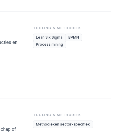
TOOLING & METHODIEK
Lean Six Sigma
BPMN
cties en
Process mining
TOOLING & METHODIEK
Methodieken sector-specifiek
rschap of