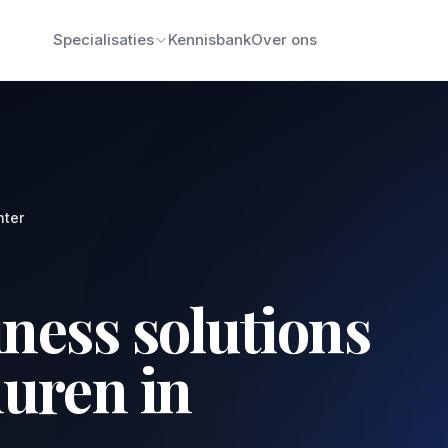
Specialisaties
Kennisbank
Over ons
ter
ness solutions
huren in