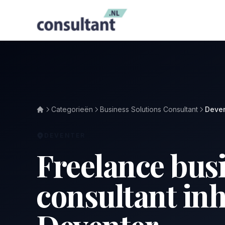
Categorieën
Business Solutions Consultant
Deven
DEVENTER
Freelance busi
consultant in