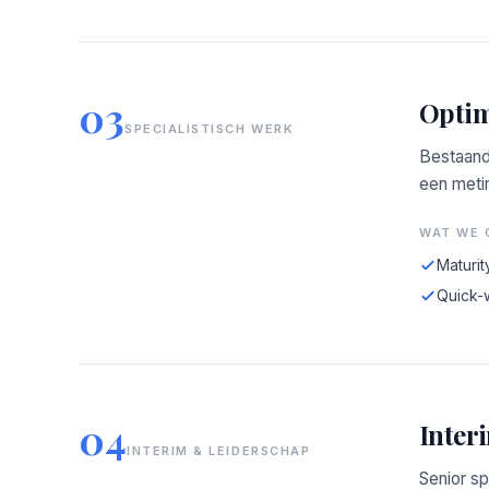
03
Optim
SPECIALISTISCH WERK
Bestaand
een meti
WAT WE 
Maturit
Quick-
04
Inter
INTERIM & LEIDERSCHAP
Senior sp