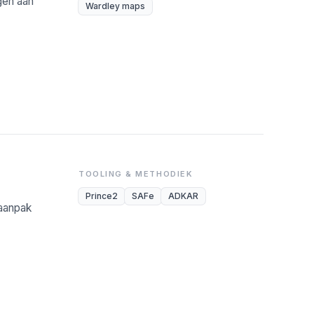
gen aan
Wardley maps
TOOLING & METHODIEK
Prince2
SAFe
ADKAR
-aanpak