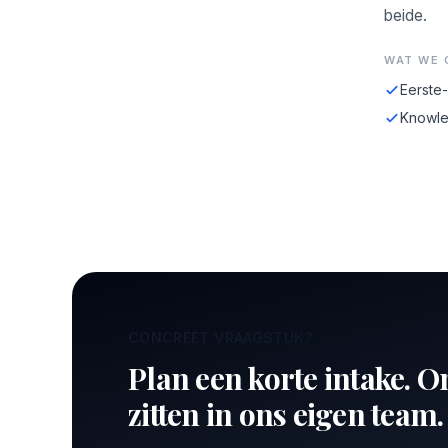
beide.
WAT WE 
Eerste
Knowle
CONCREET VRAAGSTUK?
Plan een korte intake. O
zitten in ons eigen team.