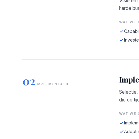
Visie en
harde bus
WAT WE 
Capabil
Investe
02
Imple
IMPLEMENTATIE
Selectie,
die op tij
WAT WE 
Implem
Adopti