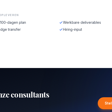
OPLEVEREN
-100-dagen plan
Werkbare deliverables
dge transfer
Hiring-input
nze consultants
Ste