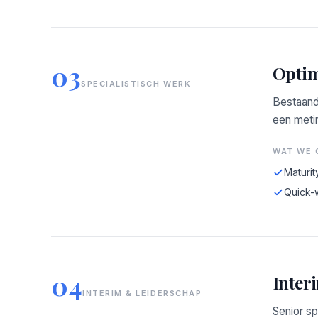
03
Optim
SPECIALISTISCH WERK
Bestaand
een meti
WAT WE 
Maturit
Quick-
04
Inter
INTERIM & LEIDERSCHAP
Senior sp