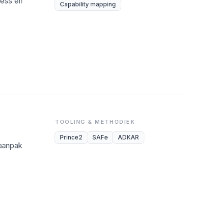
ness en
Capability mapping
TOOLING & METHODIEK
Prince2
SAFe
ADKAR
-aanpak