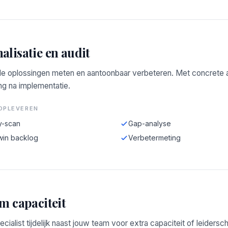
alisatie en audit
e oplossingen meten en aantoonbaar verbeteren. Met concrete a
ng na implementatie.
OPLEVEREN
y-scan
Gap-analyse
win backlog
Verbetermeting
im capaciteit
ecialist tijdelijk naast jouw team voor extra capaciteit of leidersc