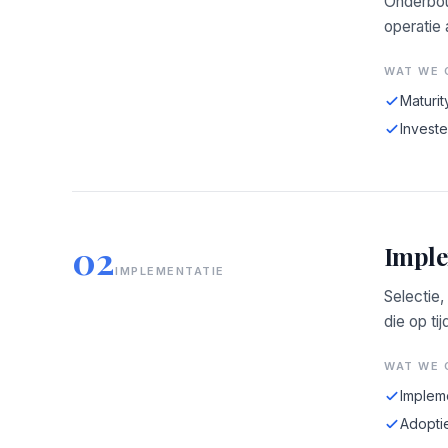
Onderbou
operatie
WAT WE 
Maturit
Investe
02
Imple
IMPLEMENTATIE
Selectie,
die op tij
WAT WE 
Implem
Adopti