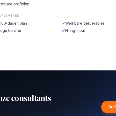
zetbare profielen.
OPLEVEREN
-100-dagen plan
Werkbare deliverables
dge transfer
Hiring-input
nze consultants
Ste