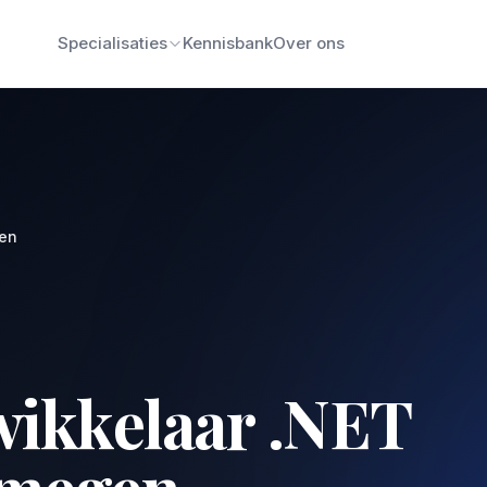
Specialisaties
Kennisbank
Over ons
en
wikkelaar .NET