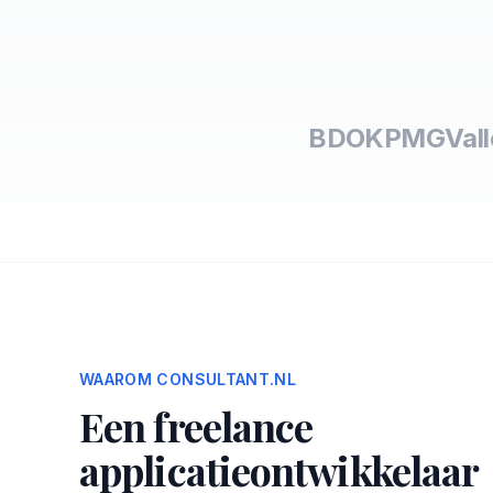
BDO
KPMG
Val
WAAROM CONSULTANT.NL
Een freelance
applicatieontwikkelaar