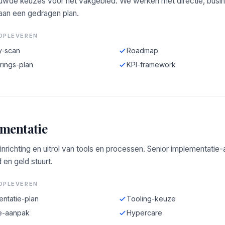
wde keuzes voor het vakgebied. We werken met directie, busi
 aan een gedragen plan.
OPLEVEREN
y-scan
Roadmap
rings-plan
KPI-framework
mentatie
 inrichting en uitrol van tools en processen. Senior implementatie
d en geld stuurt.
OPLEVEREN
entatie-plan
Tooling-keuze
e-aanpak
Hypercare