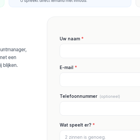
U spreekt direct iemand met inhoud.
Uw naam
*
ountmanager,
 met een
j blijken.
E-mail
*
Telefoonnummer
(optioneel)
Wat speelt er?
*