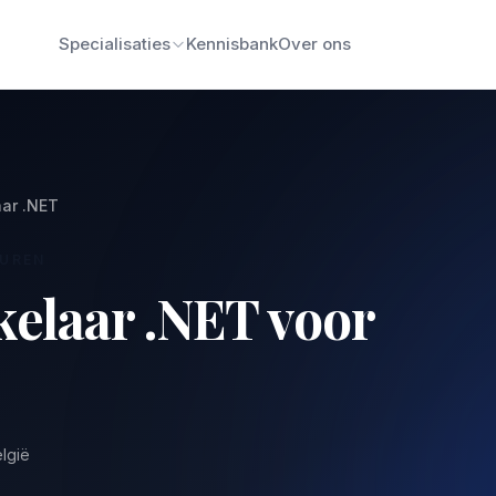
Specialisaties
Kennisbank
Over ons
aar .NET
HUREN
kelaar .NET voor
elgië