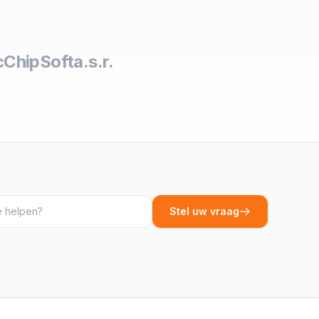
c
ChipSoft
a.s.r.
Stel uw vraag