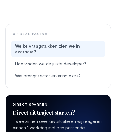
OP DEZE PAGINA
Welke vraagstukken zien we in
overheid?
Hoe vinden we de juiste developer?
Wat brengt sector ervaring extra?
DIRECT SPARREN
Direct dit traject starten?
Twee zinnen over uw situatie en wij reageren
binnen 1 werkdag met een passende