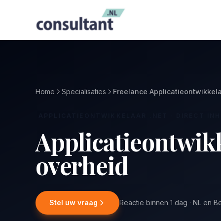
Home
Specialisaties
Freelance Applicatieontwikkel
APPLICATIEONTWIKKELAAR .NET · DIRECT IN
Applicatieontwik
overheid
Stel uw vraag
Reactie binnen 1 dag · NL en B