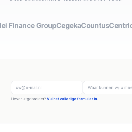
lei Finance Group
Cegeka
Countus
Centri
Liever uitgebreider?
Vul het volledige formulier in
.