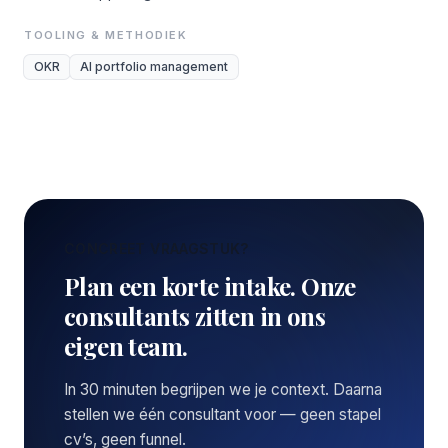
TOOLING & METHODIEK
OKR
AI portfolio management
CONCREET VRAAGSTUK?
Plan een korte intake. Onze
consultants zitten in ons
eigen team.
In 30 minuten begrijpen we je context. Daarna
stellen we één consultant voor — geen stapel
cv’s, geen funnel.