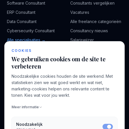
Software Consultant
Consultants vergelijken
ERP Consultant
Vacatures
Data Consultant
Alle freelance categorieën
Cybersecurity Consultant
Consultancy nieuws
Alle specialisaties →
Salariswijzer
Kennisbank
COOKIES
We gebruiken cookies om de site te
verbeteren
BEDRIJF
VOOR CONSULTANTS
Noodzakelijke cookies houden de site werkend. Met
Over ons
Profiel aanmaken
statistieken zien we wat goed werkt en wat niet,
Bedrijven
Inloggen
marketing-cookies helpen ons relevante content te
Voor opdrachtgevers
tonen. Kies wat voor jou werkt.
Blog
Meer informatie
Contact
Noodzakelijk