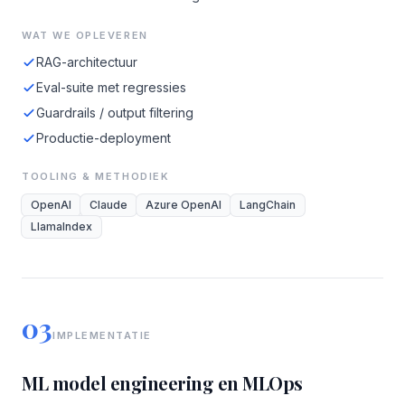
WAT WE OPLEVEREN
RAG-architectuur
Eval-suite met regressies
Guardrails / output filtering
Productie-deployment
TOOLING & METHODIEK
OpenAI
Claude
Azure OpenAI
LangChain
LlamaIndex
03
IMPLEMENTATIE
ML model engineering en MLOps