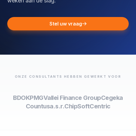
weken aan de slag.
Stel uw vraag
ONZE CONSULTANTS HEBBEN GEWERKT VOOR
BDO
KPMG
Vallei Finance Group
Cegeka
Countus
a.s.r.
ChipSoft
Centric