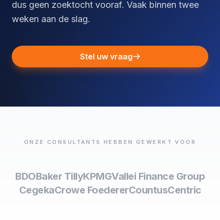
dus geen zoektocht vooraf. Vaak binnen twee
weken aan de slag.
Stel uw vraag
ONZE CONSULTANTS HEBBEN GEWERKT VOOR
BDO
Baker Tilly
KPMG
Vallei Finance Group
Cegeka
Crowe Foederer
Countus
Centric