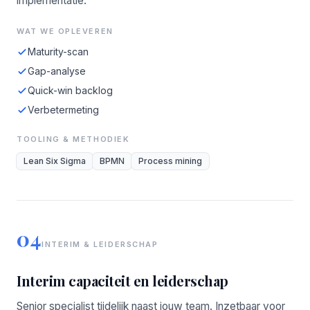
implementatie.
WAT WE OPLEVEREN
Maturity-scan
Gap-analyse
Quick-win backlog
Verbetermeting
TOOLING & METHODIEK
Lean Six Sigma
BPMN
Process mining
04
INTERIM & LEIDERSCHAP
Interim capaciteit en leiderschap
Senior specialist tijdelijk naast jouw team. Inzetbaar voor