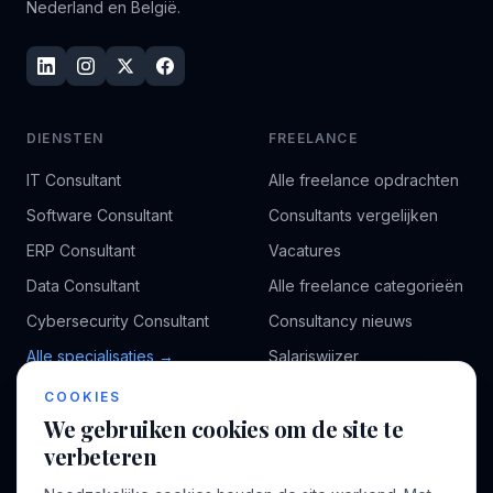
Nederland en België.
DIENSTEN
FREELANCE
IT Consultant
Alle freelance opdrachten
Software Consultant
Consultants vergelijken
ERP Consultant
Vacatures
Data Consultant
Alle freelance categorieën
Cybersecurity Consultant
Consultancy nieuws
Alle specialisaties →
Salariswijzer
Kennisbank
COOKIES
We gebruiken cookies om de site te
verbeteren
BEDRIJF
VOOR CONSULTANTS