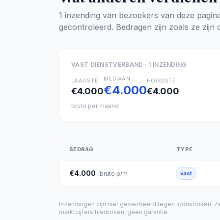
1 inzending van bezoekers van deze pagin
gecontroleerd. Bedragen zijn zoals ze zij
VAST DIENSTVERBAND · 1 INZENDING
MEDIAAN
LAAGSTE
HOOGSTE
€4.000
€4.000
€4.000
bruto per maand
BEDRAG
TYPE
€4.000
bruto p/m
vast
Inzendingen zijn niet geverifieerd tegen loonstroken. Z
marktcijfers hierboven, geen garantie.