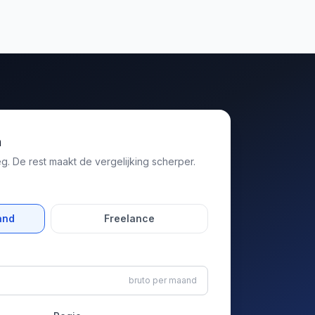
n
. De rest maakt de vergelijking scherper.
and
Freelance
bruto per maand