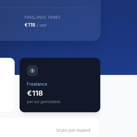
FREELANCE TARIEF
€118
/ uur
Freelance
€118
per uur gemiddeld
bruto per maand