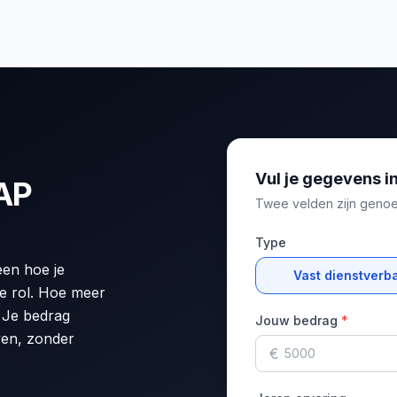
Vul je gegevens i
SAP
Twee velden zijn genoeg
Type
een hoe je
Vast dienstverb
de rol. Hoe meer
. Je bedrag
Jouw bedrag
*
ven, zonder
€