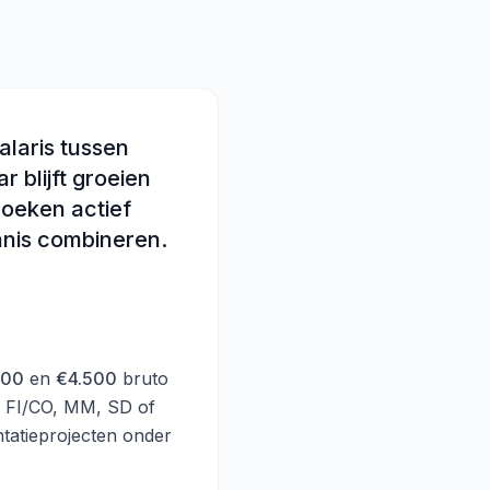
alaris tussen
 blijft groeien
zoeken actief
nnis combineren.
000
en
€4.500
bruto
s FI/CO, MM, SD of
tatieprojecten onder