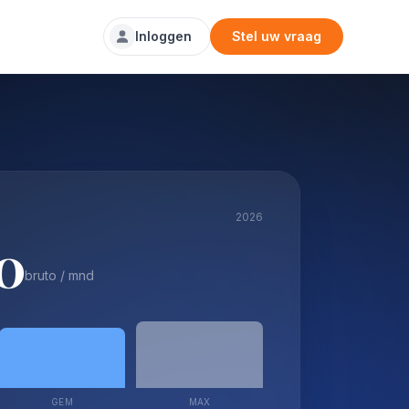
Inloggen
Stel uw vraag
2026
0
bruto / mnd
GEM
MAX