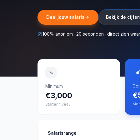
Deel jouw salaris
Bekijk de cijfer
100% anoniem · 20 seconden · direct zien waar j
Gem
Minimum
€
€3,000
Med
Starter niveau
Salarisrange