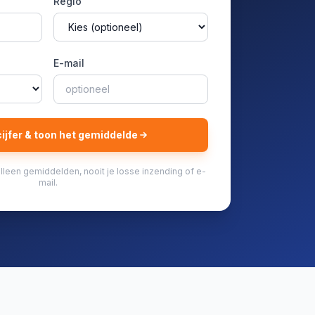
Regio
E-mail
cijfer & toon het gemiddelde
leen gemiddelden, nooit je losse inzending of e-
mail.