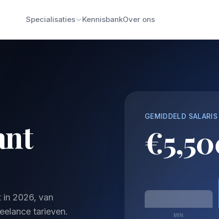
Specialisaties
Kennisbank
Over ons
GEMIDDELD SALARIS
ant
€5,50
 in 2026, van
freelance tarieven.
MIN