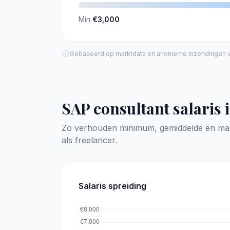
Min
€3,000
Gebaseerd op marktdata en anonieme inzendingen va
SAP consultant salaris 
Zo verhouden minimum, gemiddelde en maxi
als freelancer.
Salaris spreiding