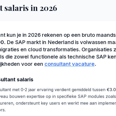
 salaris in 2026
nt kun je in 2026 rekenen op een bruto maands
00
. De SAP markt in Nederland is volwassen maar
raties en cloud transformaties. Organisaties 
ls die zowel functionele als technische SAP ke
lijkheden voor een
consultant vacature
.
ltant salaris
ltant met 0-2 jaar ervaring verdient gemiddeld tussen
€3.
iveau bouwen expertise op in specifieke SAP modules zoal
gureren, ondersteunt key users en werkt mee aan implemen
rs.