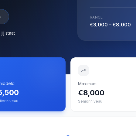
s
RANGE
€3,000
–
€8,000
ij staat
iddeld
Maximum
5,500
€8,000
ior niveau
Senior niveau