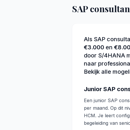
SAP consultant
Als SAP consulta
€3.000
en
€8.0
door S/4HANA mig
naar professiona
Bekijk alle moge
Junior SAP consu
Een junior SAP consu
per maand. Op dit n
HCM. Je leert confi
begeleiding van senio