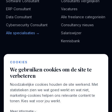
Software Consultant
Consultants vergelijken
ERP Consultant
Vacatures
Data Consultant
Alle freelance categorieën
Cybersecurity Consultant
Consultancy nieuws
Alle specialisaties →
Salariswijzer
Kennisbank
BEDRIJF
VOOR CONSULTANTS
COOKIES
Over ons
Profiel aanmaken
We gebruiken cookies om de site te
Bedrijven
Inloggen
verbeteren
Voor opdrachtgevers
Noodzakelijke cookies houden de site werkend. Met
Blog
statistieken zien we wat goed werkt en wat niet,
marketing-cookies helpen ons relevante content te
Contact
tonen. Kies wat voor jou werkt.
Meer informatie
INFORMATIE