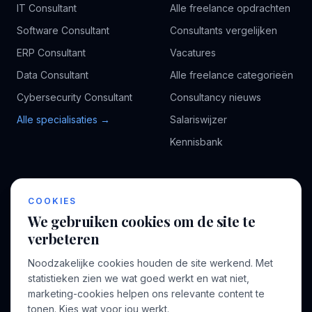
IT Consultant
Alle freelance opdrachten
Software Consultant
Consultants vergelijken
ERP Consultant
Vacatures
Data Consultant
Alle freelance categorieën
Cybersecurity Consultant
Consultancy nieuws
Alle specialisaties →
Salariswijzer
Kennisbank
BEDRIJF
VOOR CONSULTANTS
COOKIES
Over ons
Profiel aanmaken
We gebruiken cookies om de site te
Bedrijven
Inloggen
verbeteren
Voor opdrachtgevers
Noodzakelijke cookies houden de site werkend. Met
Blog
statistieken zien we wat goed werkt en wat niet,
marketing-cookies helpen ons relevante content te
Contact
tonen. Kies wat voor jou werkt.