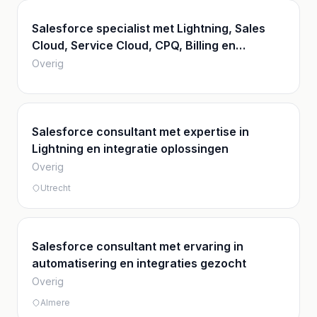
Salesforce specialist met Lightning, Sales
Cloud, Service Cloud, CPQ, Billing en
Experience Cloud ervaring
Overig
Salesforce consultant met expertise in
Lightning en integratie oplossingen
Overig
Utrecht
Salesforce consultant met ervaring in
automatisering en integraties gezocht
Overig
Almere