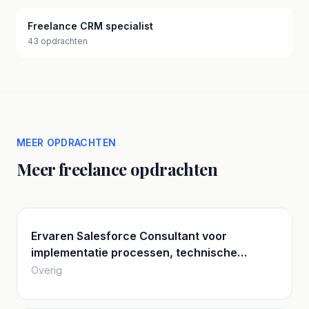
Freelance CRM specialist
43 opdrachten
MEER OPDRACHTEN
Meer freelance opdrachten
Ervaren Salesforce Consultant voor
implementatie processen, technische
ontwerp, architectuur en interfaces
Overig