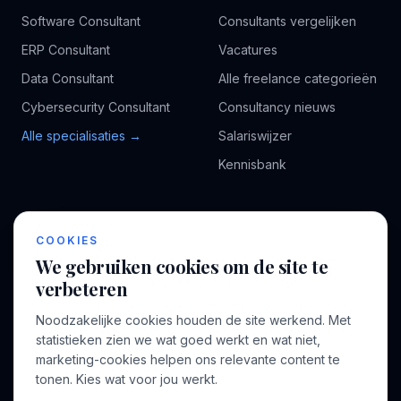
Software Consultant
Consultants vergelijken
ERP Consultant
Vacatures
Data Consultant
Alle freelance categorieën
Cybersecurity Consultant
Consultancy nieuws
Alle specialisaties →
Salariswijzer
Kennisbank
BEDRIJF
VOOR CONSULTANTS
COOKIES
Over ons
Profiel aanmaken
We gebruiken cookies om de site te
Bedrijven
Inloggen
verbeteren
Voor opdrachtgevers
Noodzakelijke cookies houden de site werkend. Met
Blog
statistieken zien we wat goed werkt en wat niet,
marketing-cookies helpen ons relevante content te
Contact
tonen. Kies wat voor jou werkt.