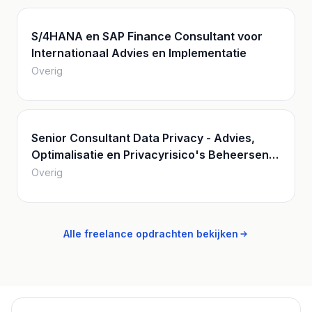
S/4HANA en SAP Finance Consultant voor
Internationaal Advies en Implementatie
Overig
Senior Consultant Data Privacy - Advies,
Optimalisatie en Privacyrisico's Beheersen
bij Internationale Klanten
Overig
Alle freelance opdrachten bekijken