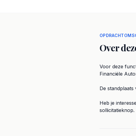
OPDRACHTOMSC
Over dez
Voor deze funct
Financiële Autom
De standplaats v
Heb je interess
sollicitatieknop.