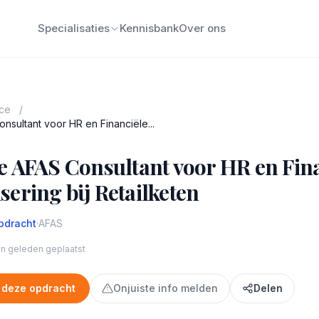
Specialisaties
Kennisbank
Over ons
nce
/
nsultant voor HR en Financiële...
e AFAS Consultant voor HR en Fin
ering bij Retailketen
pdracht
·
AFAS
n geleden geplaatst
 deze opdracht
Onjuiste info melden
Delen