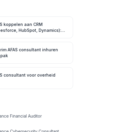
S koppelen aan CRM
lesforce, HubSpot, Dynamics):
egratie & implementatie
erim AFAS consultant inhuren
npak
S consultant voor overheid
ance Financial Auditor
ance Cybersecurity Consultant