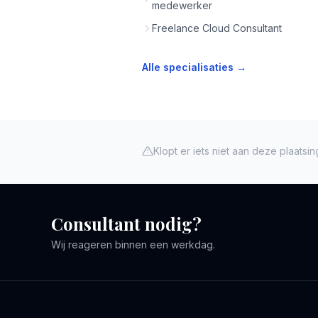
medewerker
Freelance Cloud Consultant
Alle specialisaties →
Klopt er iets niet aan deze plaatsi
Consultant nodig?
Wij reageren binnen een werkdag.