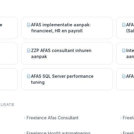
le
AFAS implementatie aanpak:
AFA
financieel, HR en payroll
(Sa
int
ZZP AFAS consultant inhuren
Int
aanpak
aa
AFAS SQL Server performance
AFA
tuning
LISATIE
Freelance Afas Consultant
Freel
Freelance Hoofd automatisering
Freel