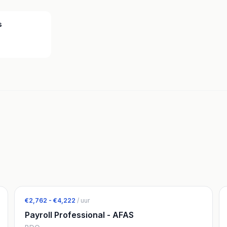
s
€2,762 - €4,222
/ uur
Payroll Professional - AFAS