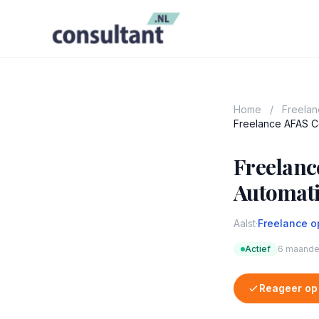
Home
/
Freela
Freelance AFAS Co
Freelanc
Automatis
Aalst
·
Freelance o
Actief
6 maande
Reageer op