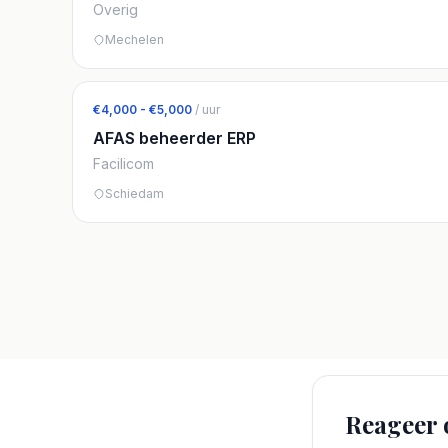
Overig
Mechelen
€4,000 - €5,000
/ uur
AFAS beheerder ERP
Facilicom
Schiedam
Reageer 