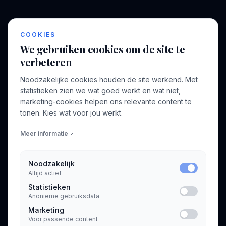
BEDRIJF
VOOR CONSULTANTS
COOKIES
Over ons
Profiel aanmaken
We gebruiken cookies om de site te
Bedrijven
Inloggen
verbeteren
Voor opdrachtgevers
Noodzakelijke cookies houden de site werkend. Met
Blog
statistieken zien we wat goed werkt en wat niet,
marketing-cookies helpen ons relevante content te
Contact
tonen. Kies wat voor jou werkt.
Meer informatie
INFORMATIE
Algemene voorwaarden
Noodzakelijk
Privacyverklaring
Altijd actief
Statistieken
Anonieme gebruiksdata
Marketing
Voor passende content
© 2026 Consultant.nl. Alle rechten voorbehouden.