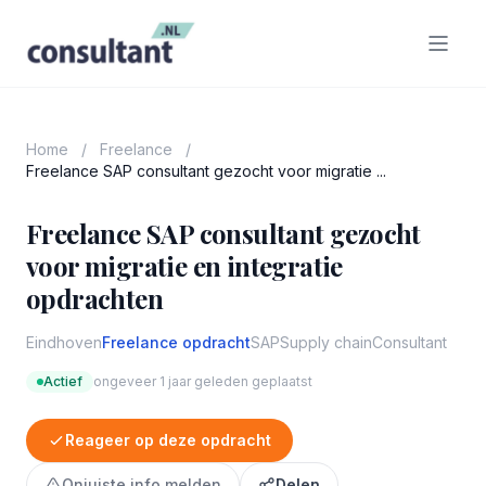
Home
/
Freelance
/
Freelance SAP consultant gezocht voor migratie ...
Freelance SAP consultant gezocht
voor migratie en integratie
opdrachten
Eindhoven
Freelance opdracht
SAP
Supply chain
Consultant
Actief
ongeveer 1 jaar geleden geplaatst
Reageer op deze opdracht
Onjuiste info melden
Delen