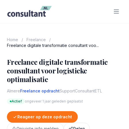
Home
/
Freelance
/
Freelance digitale transformatie consultant voo...
Freelance digitale transformatie
consultant voor logistieke
optimalisatie
Almere
Freelance opdracht
Support
Consultant
ETL
Actief
ongeveer 1 jaar geleden geplaatst
Reageer op deze opdracht
Onjuiste info melden
Delen