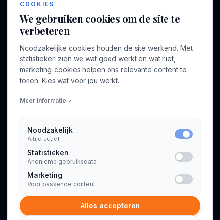
COOKIES
Over ons
Profiel aanmaken
We gebruiken cookies om de site te
Bedrijven
Inloggen
verbeteren
Voor opdrachtgevers
Noodzakelijke cookies houden de site werkend. Met
Blog
statistieken zien we wat goed werkt en wat niet,
marketing-cookies helpen ons relevante content te
Contact
tonen. Kies wat voor jou werkt.
Meer informatie
INFORMATIE
Algemene voorwaarden
Noodzakelijk
Privacyverklaring
Altijd actief
Statistieken
Anonieme gebruiksdata
Marketing
Voor passende content
© 2026 Consultant.nl. Alle rechten voorbehouden.
Alles accepteren