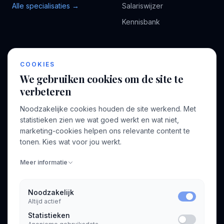
Alle specialisaties →
Salariswijzer
Kennisbank
BEDRIJF
VOOR CONSULTANTS
COOKIES
Over ons
Profiel aanmaken
We gebruiken cookies om de site te
Bedrijven
Inloggen
verbeteren
Voor opdrachtgevers
Noodzakelijke cookies houden de site werkend. Met
Blog
statistieken zien we wat goed werkt en wat niet,
marketing-cookies helpen ons relevante content te
Contact
tonen. Kies wat voor jou werkt.
Meer informatie
INFORMATIE
Algemene voorwaarden
Noodzakelijk
Privacyverklaring
Altijd actief
Statistieken