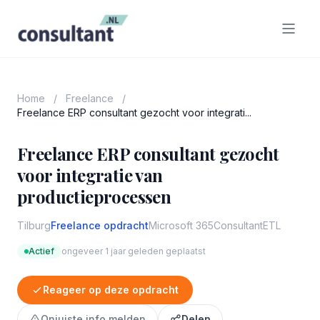
Home
/
Freelance
/
Freelance ERP consultant gezocht voor integrati...
Freelance ERP consultant gezocht
voor integratie van
productieprocessen
Tilburg
Freelance opdracht
Microsoft 365
Consultant
ETL
Actief
ongeveer 1 jaar geleden geplaatst
Reageer op deze opdracht
Onjuiste info melden
Delen