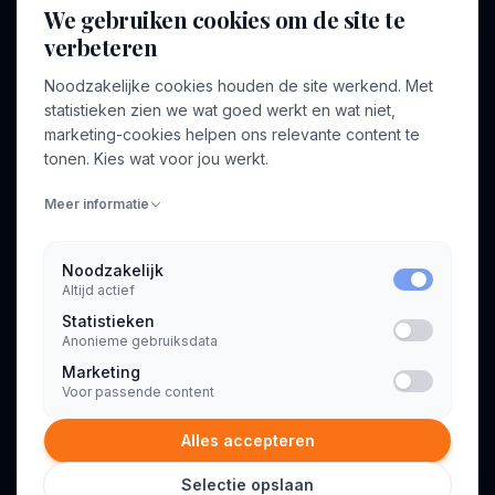
We gebruiken cookies om de site te
Bedrijven
Inloggen
verbeteren
Voor opdrachtgevers
Noodzakelijke cookies houden de site werkend. Met
Blog
statistieken zien we wat goed werkt en wat niet,
marketing-cookies helpen ons relevante content te
Contact
tonen. Kies wat voor jou werkt.
Meer informatie
INFORMATIE
Algemene voorwaarden
Noodzakelijk
Privacyverklaring
Altijd actief
Statistieken
Anonieme gebruiksdata
Marketing
Voor passende content
© 2026 Consultant.nl. Alle rechten voorbehouden.
Alles accepteren
Selectie opslaan