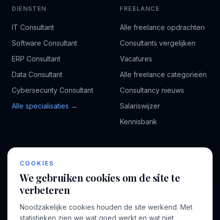
DIENSTEN
FREELANCE
IT Consultant
Alle freelance opdrachten
Software Consultant
Consultants vergelijken
ERP Consultant
Vacatures
Data Consultant
Alle freelance categorieën
Cybersecurity Consultant
Consultancy nieuws
Alle specialisaties →
Salariswijzer
Kennisbank
BEDRIJF
VOOR CONSULTANTS
COOKIES
Over ons
Profiel aanmaken
We gebruiken cookies om de site te
Bedrijven
Inloggen
verbeteren
Voor opdrachtgevers
Noodzakelijke cookies houden de site werkend. Met
Blog
statistieken zien we wat goed werkt en wat niet,