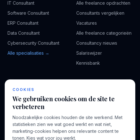
IT Consultant
Alle freelance opdrachten
Software Consultant
Consultants vergelijken
ERP Consultant
Vacatures
Data Consultant
Alle freelance categorieën
Cybersecurity Consultant
Consultancy nieuws
Alle specialisaties →
Salariswijzer
Kennisbank
BEDRIJF
VOOR CONSULTANTS
COOKIES
Over ons
Profiel aanmaken
We gebruiken cookies om de site te
Bedrijven
Inloggen
verbeteren
Voor opdrachtgevers
Noodzakelijke cookies houden de site werkend. Met
Blog
statistieken zien we wat goed werkt en wat niet,
marketing-cookies helpen ons relevante content te
Contact
tonen. Kies wat voor jou werkt.