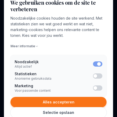
We gebruiken cookies om de site te
Bedrijven
Inloggen
verbeteren
Voor opdrachtgevers
Noodzakelijke cookies houden de site werkend. Met
Blog
statistieken zien we wat goed werkt en wat niet,
marketing-cookies helpen ons relevante content te
Contact
tonen. Kies wat voor jou werkt.
Meer informatie
INFORMATIE
Algemene voorwaarden
Noodzakelijk
Privacyverklaring
Altijd actief
Statistieken
Anonieme gebruiksdata
Marketing
Voor passende content
© 2026 Consultant.nl. Alle rechten voorbehouden.
Alles accepteren
Selectie opslaan
Freelance Consultant gezocht voor strategische bedrijfstransformatie Of als alternatief: # Freelance Business Consultant voor procesoptimalisatie en groei Of: # Freelance Strategisch Consultant voor innovatieve tech bedrijven Of: # Freelance Management Consultant voor organisatieverbetering