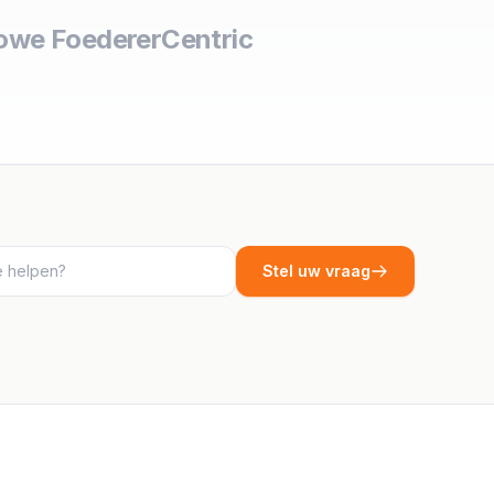
owe Foederer
Centric
Stel uw vraag