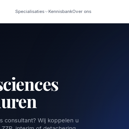
Specialisaties
Kennisbank
Over ons
 sciences
huren
es consultant? Wij koppelen u
 ZZP, interim of detachering.