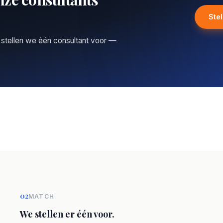
Ste
 stellen we één consultant voor —
02
MATCH
We stellen er één voor.