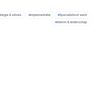
ategie & advies
Implementatie
Specialistisch werk
Interim & leiderschap