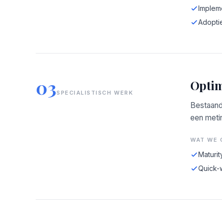
Implem
Adopti
03
Optim
SPECIALISTISCH WERK
Bestaand
een meti
WAT WE 
Maturit
Quick-