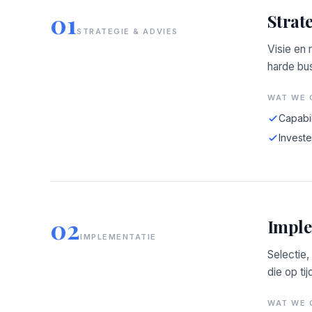
01
Strat
STRATEGIE & ADVIES
Visie en
harde bus
WAT WE 
Capabil
Investe
02
Imple
IMPLEMENTATIE
Selectie,
die op tij
WAT WE 