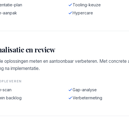
entatie-plan
Tooling-keuze
e-aanpak
Hypercare
alisatie en review
e oplossingen meten en aantoonbaar verbeteren. Met concrete a
ng na implementatie.
OPLEVEREN
y-scan
Gap-analyse
win backlog
Verbetermeting