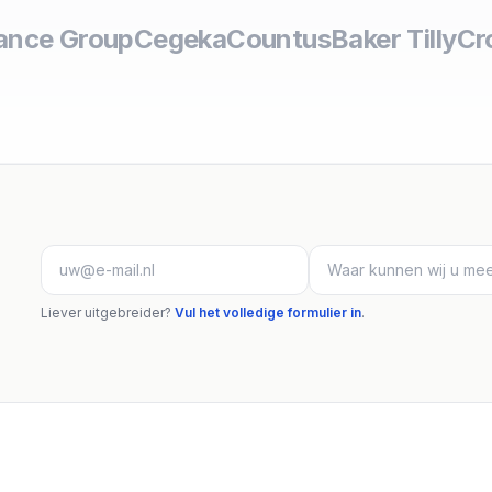
nance Group
Cegeka
Countus
Baker Tilly
Cr
Liever uitgebreider?
Vul het volledige formulier in
.