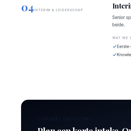
04
Inter
INTERIM & LEIDERSCHAP
Senior sp
beide.
WAT WE 
Eerste
Knowle
CONCREET VRAAGSTUK?
Plan een korte intake. O