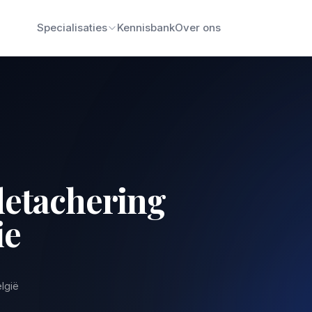
Specialisaties
Kennisbank
Over ons
detachering
ie
elgië