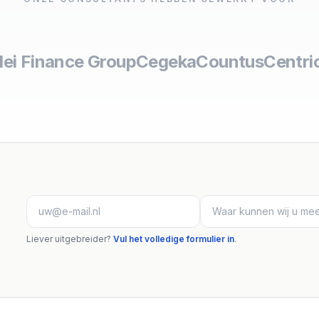
lei Finance Group
Cegeka
Countus
Centri
Liever uitgebreider?
Vul het volledige formulier in
.