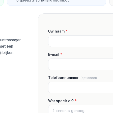
U spreekt direct iemand met inhoud.
Uw naam
*
ountmanager,
 met een
j blijken.
E-mail
*
Telefoonnummer
(optioneel)
Wat speelt er?
*