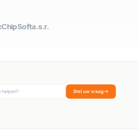
c
ChipSoft
a.s.r.
Stel uw vraag