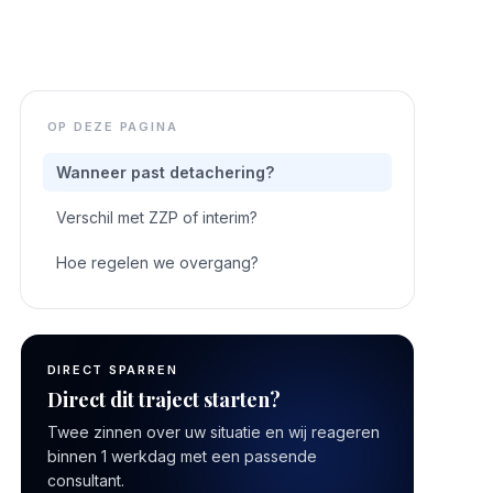
OP DEZE PAGINA
Wanneer past detachering?
Verschil met ZZP of interim?
Hoe regelen we overgang?
DIRECT SPARREN
Direct dit traject starten?
Twee zinnen over uw situatie en wij reageren
binnen 1 werkdag met een passende
consultant.