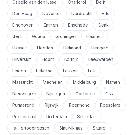
Capelle aan den IJssel
Charleroi
Delft
Den Haag
Deventer
Dordrecht
Ede
Eindhoven
Emmen
Enschede
Genk
Gent
Gouda
Groningen
Haarlem
Hasselt
Heerlen
Helmond
Hengelo
Hilversum
Hoorn
Kortrijk
Leeuwarden
Leiden
Lelystad
Leuven
Luik
Maastricht
Mechelen
Middelburg
Namen
Nieuwegein
Nijmegen
Oostende
Oss
Purmerend
Rijswijk
Roermond
Roeselare
Roosendaal
Rotterdam
Schiedam
's-Hertogenbosch
Sint-Niklaas
Sittard