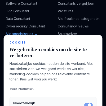
Software Consultant
Consultants vergelijken
ERP Consultant
Vacatures
Data Consultant
Alle freelance categorieën
Cybersecurity Consultant
Consultancy nieuws
Alle specialisaties →
Salariswijzer
Kennisbank
COOKIES
We gebruiken cookies om de site te
verbeteren
BEDRIJF
VOOR CONSULTANTS
Noodzakelijke cookies houden de site werkend. Met
Over ons
Profiel aanmaken
statistieken zien we wat goed werkt en wat niet,
Bedrijven
Inloggen
marketing-cookies helpen ons relevante content te
Voor opdrachtgevers
tonen. Kies wat voor jou werkt.
Blog
Meer informatie
Contact
Noodzakelijk