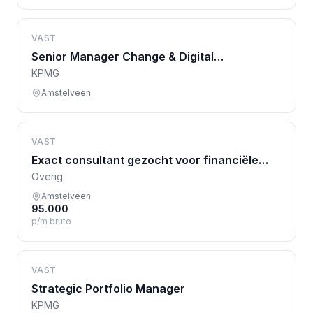
VAST
Senior Manager Change & Digital
Transformation
KPMG
Amstelveen
VAST
Exact consultant gezocht voor financiële
transformatie bij groeiend bedrijf
Overig
Amstelveen
95.000
p/m bruto
VAST
Strategic Portfolio Manager
KPMG