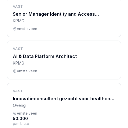
VAST
Senior Manager Identity and Access
managment (IAM)
KPMG
Amstelveen
VAST
AI & Data Platform Architect
KPMG
Amstelveen
VAST
Innovatieconsultant gezocht voor healthcare
transformatie
Overig
Amstelveen
50.000
p/m bruto