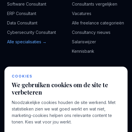
Software Consultant
Consultants vergelijken
ERP Consultant
Vacatures
Data Consultant
Alle freelance categorieën
Cybersecurity Consultant
Consultancy nieuws
Alle specialisaties →
Salariswijzer
Kennisbank
BEDRIJF
VOOR CONSULTANTS
COOKIES
Over ons
Profiel aanmaken
We gebruiken cookies om de site te
Bedrijven
Inloggen
verbeteren
Voor opdrachtgevers
Noodzakelijke cookies houden de site werkend. Met
Blog
statistieken zien we wat goed werkt en wat niet,
marketing-cookies helpen ons relevante content te
Contact
tonen. Kies wat voor jou werkt.