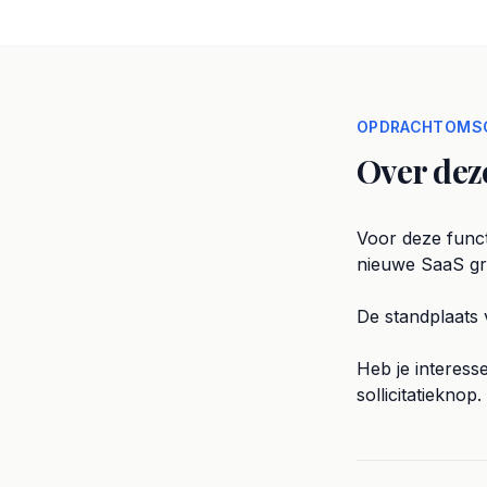
OPDRACHTOMSC
Over dez
Voor deze funct
nieuwe SaaS gro
De standplaats 
Heb je interess
sollicitatieknop.