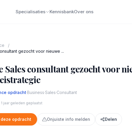
Specialisaties
Kennisbank
Over ons
nce
/
onsultant gezocht voor nieuwe ...
e Sales consultant gezocht voor n
eistrategie
nce opdracht
·
Business
·
Sales
·
Consultant
1 jaar geleden geplaatst
 deze opdracht
Onjuiste info melden
Delen