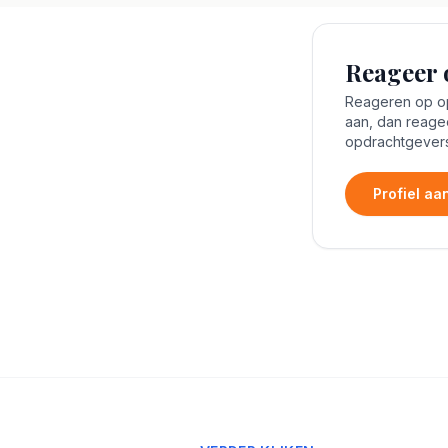
Reageer 
Reageren op opd
aan, dan reage
opdrachtgevers
Profiel a