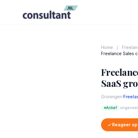
Home
/
Freela
Freelance Sales c
Freelanc
SaaS gro
Groningen
·
Freela
Actief
ongeveer 
Reageer op