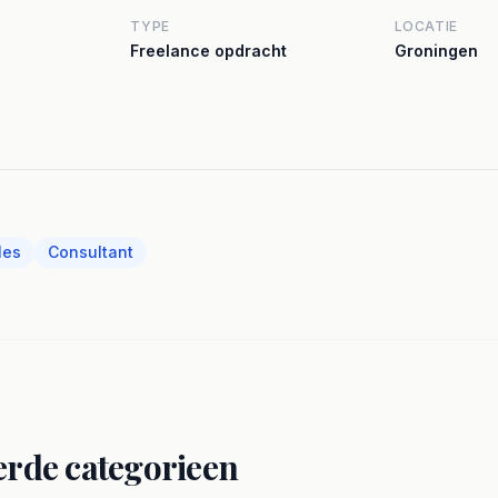
TYPE
LOCATIE
Freelance opdracht
Groningen
les
Consultant
erde categorieen