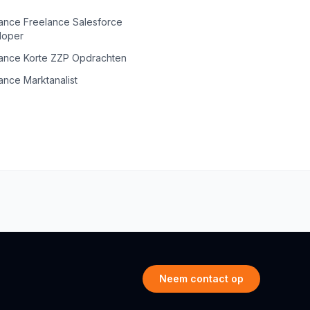
ance Freelance Salesforce
loper
ance Korte ZZP Opdrachten
ance Marktanalist
Neem contact op