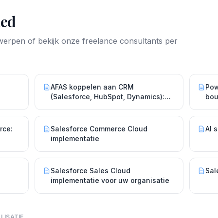
ied
rwerpen of bekijk onze freelance consultants per
AFAS koppelen aan CRM
Pow
(Salesforce, HubSpot, Dynamics):
bo
integratie & implementatie
rce:
Salesforce Commerce Cloud
AI 
implementatie
Salesforce Sales Cloud
Sal
implementatie voor uw organisatie
LISATIE