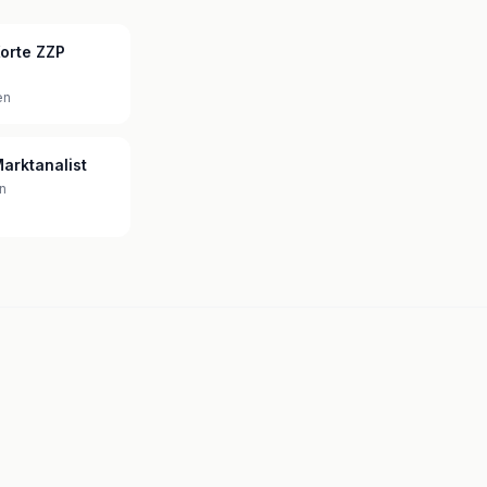
orte ZZP
en
arktanalist
n