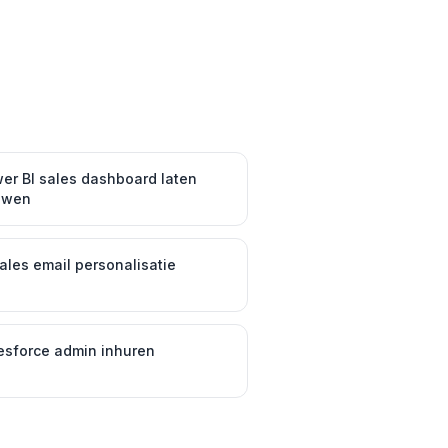
er BI sales dashboard laten
uwen
sales email personalisatie
esforce admin inhuren