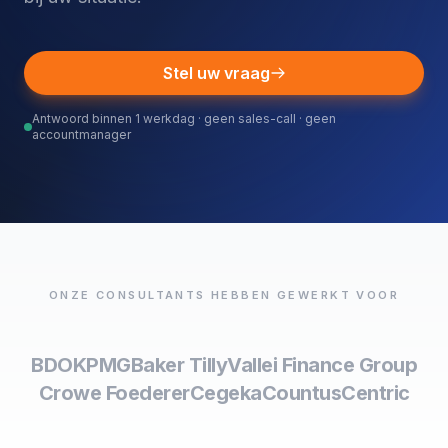
Stel uw vraag
Antwoord binnen 1 werkdag · geen sales-call · geen
accountmanager
ONZE CONSULTANTS HEBBEN GEWERKT VOOR
BDO
KPMG
Baker Tilly
Vallei Finance Group
Crowe Foederer
Cegeka
Countus
Centric