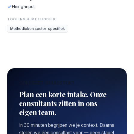
Hiring-input
TOOLING & METHODIEK
Methodieken sector-specifiek
CONCREET VRAAGSTUK?
Plan een korte intake. Onze
consultants zitten in ons
eigen team.
In 30 minuten begrijpen we je context. Daarna
stellen we één consultant voor — geen stapel