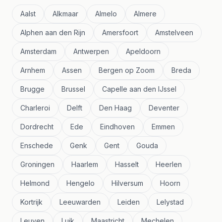
Aalst
Alkmaar
Almelo
Almere
Alphen aan den Rijn
Amersfoort
Amstelveen
Amsterdam
Antwerpen
Apeldoorn
Arnhem
Assen
Bergen op Zoom
Breda
Brugge
Brussel
Capelle aan den IJssel
Charleroi
Delft
Den Haag
Deventer
Dordrecht
Ede
Eindhoven
Emmen
Enschede
Genk
Gent
Gouda
Groningen
Haarlem
Hasselt
Heerlen
Helmond
Hengelo
Hilversum
Hoorn
Kortrijk
Leeuwarden
Leiden
Lelystad
Leuven
Luik
Maastricht
Mechelen